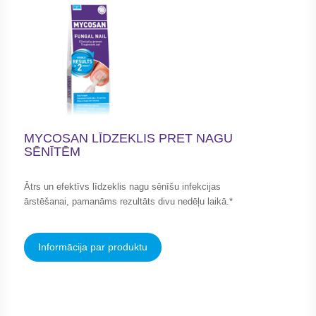
MYCOSAN LĪDZEKLIS PRET NAGU
SĒNĪTĒM
Ātrs un efektīvs līdzeklis nagu sēnīšu infekcijas
ārstēšanai, pamanāms rezultāts divu nedēļu laikā.*
Informācija par produktu