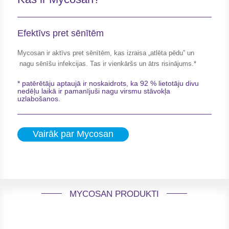
Efektīvs pret sēnītēm
Mycosan ir aktīvs pret sēnītēm, kas izraisa „atlēta pēdu” un
nagu sēnīšu infekcijas. Tas ir vienkāršs un ātrs risinājums.*
* patērētāju aptaujā ir noskaidrots, ka 92 % lietotāju divu
nedēļu laikā ir pamanījuši nagu virsmu stāvokļa
uzlabošanos.
Vairāk par Mycosan
MYCOSAN PRODUKTI