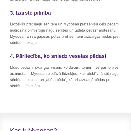
3. Izārstē pilnībā
Līdzeklis pret nagu sēnītēm un Mycosan pretsēnīšu gels pēdām
nodrošina pilnvērtīgu nagu sēnītes un „atlēta pēdas” ārstēšanu.
Mycosan aizsargājošas putas pret sēnītēm aizsargās pēdas pret
sēnīšu infekciju.
4. Pārliecība, ko sniedz veselas pēdas!
Mūsu pēdas ir svarīgas visam, ko darām, tomēr mēs par to bieži
aizmirstam. Mycosan piedāvā līdzekļus, kas efektīvi ārstē nagu
sēnīšu infekcijas un „atlēta pēdu”, kā arī aizsargā pēdas pret
sēnīšu infekcijām.
Kas ir Mycosan?