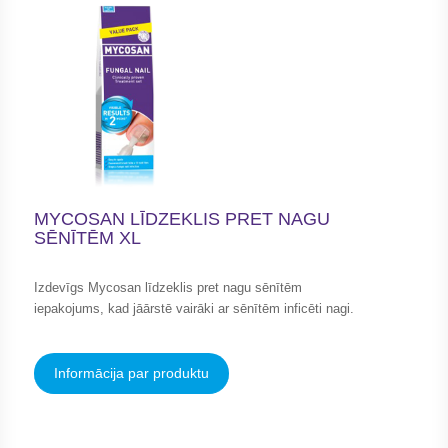
MYCOSAN LĪDZEKLIS PRET NAGU
SĒNĪTĒM XL
Izdevīgs Mycosan līdzeklis pret nagu sēnītēm
iepakojums, kad jāārstē vairāki ar sēnītēm inficēti nagi.
Informācija par produktu