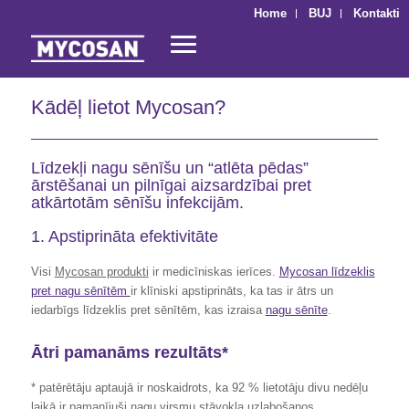
Home
BUJ
Kontakti
Kādēļ lietot Mycosan?
Līdzekļi nagu sēnīšu un “atlēta pēdas”
ārstēšanai un pilnīgai aizsardzībai pret
atkārtotām sēnīšu infekcijām.
1. Apstiprināta efektivitāte
Visi
Mycosan produkti
ir medicīniskas ierīces.
Mycosan līdzeklis
pret nagu sēnītēm
ir klīniski apstiprināts, ka tas ir ātrs un
iedarbīgs līdzeklis pret sēnītēm, kas izraisa
nagu sēnīte
.
Ātri pamanāms rezultāts*
* patērētāju aptaujā ir noskaidrots, ka 92 % lietotāju divu nedēļu
laikā ir pamanījuši nagu virsmu stāvokļa uzlabošanos.