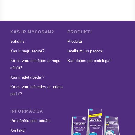
KAS IR MYCOSAN?
PRODUKTI
Sākums
Produkti
Kas ir nagu sēnīte?
Ieteikumi un padomi
Kā es varu inficēties ar nagu
Kad doties pie podologa?
sēnīti?
Kas ir atlēta pēda ?
Kā es varu inficēties ar „atlēta
pēdu”?
INFORMĀCIJA
Pretsēnīšu gels pēdām
Kontakti