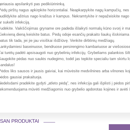
geriausia apsilankyti pas pedikiūrininką.
Pėdų pirštų nagus apkirpkite horizontaliai. Neapkarpykite nagų kampučių, nes d
nudildykite aštrius nago kraštus ir kampus. Nekramtykite ir nepažeiskite nago 
ar sukelti infekciją.
Judėkite. Vaikščiojimas gryname ore padeda išlaikyti normalų kūno svorį ir ma
Kiekvieną dieną keiskite batus. Pėdų odoje esančių prakaito liaukų išskiriama
batus tik tada, jei jie jau visiškai išdžiūvę. Venkite dirbtinių medžiagų.
Lankydamiesi baseinuose, bendruose persirengimo kambariuose ar viešosiose 
Tai turėtų padėti apsisaugoti nuo grybelinių infekcijų. Grybeliams palankios šil
Saugokite pėdas nuo saulės nudegimo, todėl jas tepkite specialiu tam skirtu lo
sandalus!
Pėdos liks sausos ir jausis gaiviai, kai mūvėsite medvilnines arba vilnones koj
pėdos gausiai prakaituoja.
Nedelsdami pradėkite gydyti „atleto pėdą“, nes infekcija gali išplisti į pėdos pir
rekomenduojama mūvėti medžiagomis nuo grybelio apdorotas kojines ir avėti
SAN PRODUKTAI