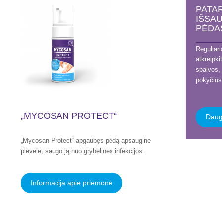
PATAR
IŠSA
PĖDA
Reguliari
atkreipki
spalvos, 
pokyčius
„MYCOSAN PROTECT“
Daug
„Mycosan Protect“ apgaubęs pėdą apsaugine
plėvele, saugo ją nuo grybelinės infekcijos.
Informacija apie priemonė