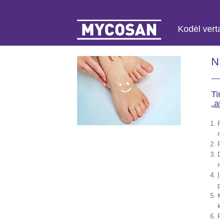
Kodėl vert
N
Ti
„
a