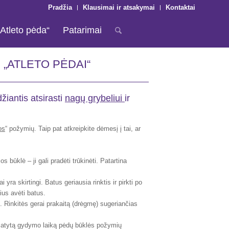
Pradžia
Klausimai ir atsakymai
Kontaktai
„Atleto pėda“
Patarimai
 „ATLETO PĖDAI“
žiantis atsirasti
nagų grybeliui
ir
os
“ požymių. Taip pat atkreipkite dėmesį į tai, ar
s būklė – ji gali pradėti trūkinėti. Patartina
yra skirtingi. Batus geriausia rinktis ir pirkti po
ius avėti batus.
. Rinkitės gerai prakaitą (drėgmę) sugeriančias
umatytą gydymo laiką pėdų būklės požymių