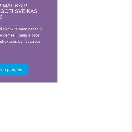
IMAI, KAIP
UGOTI SVEIKAS
S
ai tikrinkite savo pėdas ir
te dėmesį į nagų ir odos
struktūros bei išvaizdos
.
iau patarimų