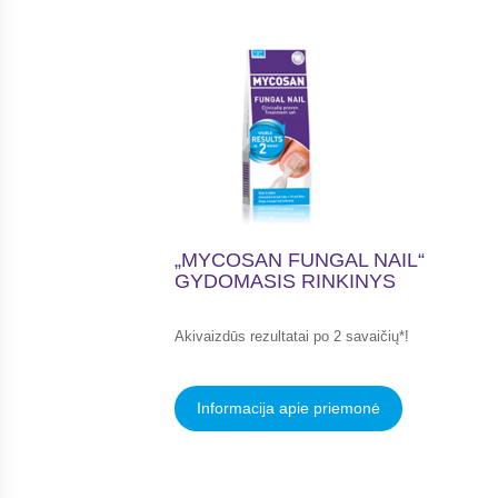
„MYCOSAN FUNGAL NAIL“
GYDOMASIS RINKINYS
Akivaizdūs rezultatai po 2 savaičių*!
Informacija apie priemonė