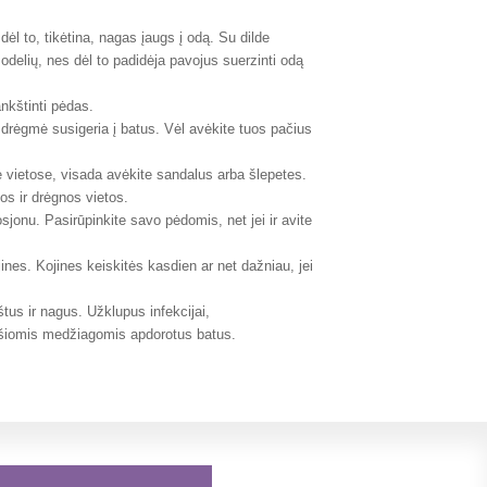
ėl to, tikėtina, nagas įaugs į odą. Su dilde
odelių, nes dėl to padidėja pavojus suerzinti odą
nkštinti pėdas.
 drėgmė susigeria į batus. Vėl avėkite tuos pačius
vietose, visada avėkite sandalus arba šlepetes.
tos ir drėgnos vietos.
sjonu. Pasirūpinkite savo pėdomis, net jei ir avite
ines. Kojines keiskitės kasdien ar net dažniau, jei
štus ir nagus. Užklupus infekcijai,
 šiomis medžiagomis apdorotus batus.