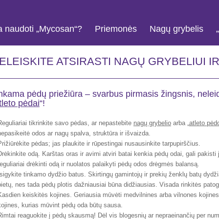
a naudoti „Mycosan“?
Priemonės
Nagų grybelis
ELEISKITE ATSIRASTI NAGŲ GRYBELIUI IR
nkama pėdų priežiūra – svarbus pirmasis žingsnis, neleid
tleto pėdai
“!
Reguliariai tikrinkite savo pėdas, ar nepastebite
nagų grybelio
arba „
atleto pėd
nepasikeitė odos ar nagų spalva, struktūra ir išvaizda.
Prižiūrėkite pėdas; jas plaukite ir rūpestingai nusausinkite tarpupirščius.
Drėkinkite odą. Karštas oras ir avimi atviri batai kenkia pėdų odai, gali pakisti jo
reguliariai drėkinti odą ir nuolatos palaikyti pėdų odos drėgmės balansą.
Įsigykite tinkamo dydžio batus. Skirtingų gamintojų ir prekių ženklų batų dydžiai 
pietų, nes tada pėdų plotis dažniausiai būna didžiausias. Visada rinkitės patog
Kasdien keiskitės kojines. Geriausia mūvėti medvilnines arba vilnones kojines
kojines, kurias mūvint pėdų oda būtų sausa.
Rimtai reaguokite į pėdų skausmą! Dėl vis blogesnių ar nepraeinančių per n