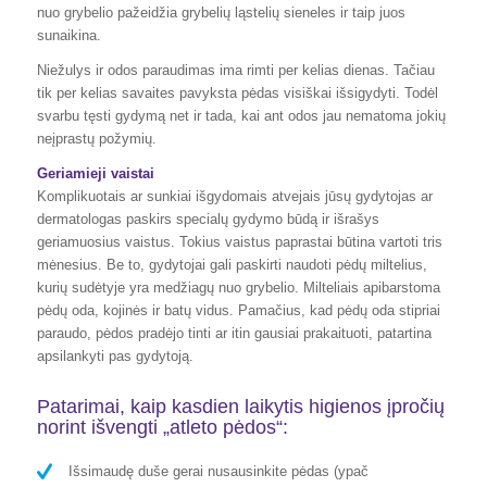
nuo grybelio pažeidžia grybelių ląstelių sieneles ir taip juos
sunaikina.
Niežulys ir odos paraudimas ima rimti per kelias dienas. Tačiau
tik per kelias savaites pavyksta pėdas visiškai išsigydyti. Todėl
svarbu tęsti gydymą net ir tada, kai ant odos jau nematoma jokių
neįprastų požymių.
Geriamieji vaistai
Komplikuotais ar sunkiai išgydomais atvejais jūsų gydytojas ar
dermatologas paskirs specialų gydymo būdą ir išrašys
geriamuosius vaistus. Tokius vaistus paprastai būtina vartoti tris
mėnesius. Be to, gydytojai gali paskirti naudoti pėdų miltelius,
kurių sudėtyje yra medžiagų nuo grybelio. Milteliais apibarstoma
pėdų oda, kojinės ir batų vidus. Pamačius, kad pėdų oda stipriai
paraudo, pėdos pradėjo tinti ar itin gausiai prakaituoti, patartina
apsilankyti pas gydytoją.
Patarimai, kaip kasdien laikytis higienos įpročių
norint išvengti „atleto pėdos“:
Išsimaudę duše gerai nusausinkite pėdas (ypač