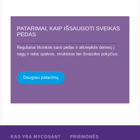
PATARIMAI, KAIP IŠSAUGOTI SVEIKAS
PĖDAS
Reguliariai tikrinkite savo pėdas ir atkreipkite dėmesį į
nagų ir odos spalvos, struktūros bei išvaizdos pokyčius.
Daugiau patarimų
KAS YRA MYCOSAN?
PRIEMONÈS