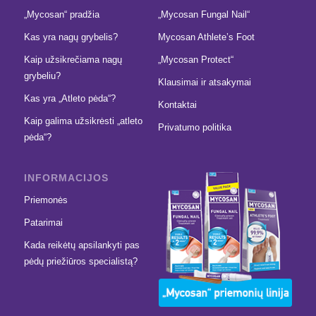
„Mycosan“ pradžia
„Mycosan Fungal Nail“
Kas yra nagų grybelis?
Mycosan Athlete’s Foot
Kaip užsikrečiama nagų
„Mycosan Protect“
grybeliu?
Klausimai ir atsakymai
Kas yra „Atleto pėda“?
Kontaktai
Kaip galima užsikrėsti „atleto
Privatumo politika
pėda“?
INFORMACIJOS
Priemonės
Patarimai
Kada reikėtų apsilankyti pas
pėdų priežiūros specialistą?