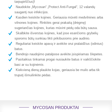
tarpupirščius)!
Naudokite „Mycosan“ „Protect Anti-Fungal“, 12 valandų
saugantį nuo infekcijos.
Kasdien keiskite kojines. Geriausia mūvėti medvilnines arba
vilnones kojines. Rinkitės gerai prakaitą (drėgmę)
sugeriančias kojines, kurias mūvint pėdų oda būtų sausa.
Skalbkite išverstas kojines, kad jose esančioms grybelių
sporoms būtų sunkiau likti prikibusioms prie audinio.
Reguliariai keiskite apavą ir avėkite orui pralaidžius (odinius)
batus.
Bendrojo naudojimo patalpose avėkite įsispiriamas šlepetes.
Pasitaikius tinkamai progai nusiaukite batus ir vaikščiokite
basi ar su kojinėmis.
Kiekvieną dieną plaukite kojas, geriausia be muilo arba tik
truputį išmuilinkite pėdas.
MYCOSAN PRODUKTAI