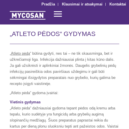
Pradžia
Klausimai ir atsakymai
Kontaktai
„ATLETO PĖDOS“ GYDYMAS
„
Atleto pėdą
“ būtina gydyti, nes tai – ne tik skausminga, bet ir
užkrečiamoji liga. Infekcija dažniausiai plinta į kitas kūno dalis.
Ja gali užsikrėsti ir aplinkiniai žmonės. Daugelis grybelinių pėdų
infekcijų pasireiškia odos paviršiaus uždegimu ir gali būti
sėkmingai išsigydytos preparatais nuo grybelio, kurių galima be
recepto įsigyti vaistinėje.
„Atleto pėda“ gydoma įvairiai:
Vietinis gydymas
„Atleto pėda“ dažniausiai gydoma tepant pėdos odą kremu arba
tepalu, kurio sudėtyje yra fungicidų arba grybelių augimą
slopinančių medžiagų. Šiuos preparatus paprastai reikia du
kartus per dieną plonu sluoksniu tepti ant pažeistos odos. Vaistai