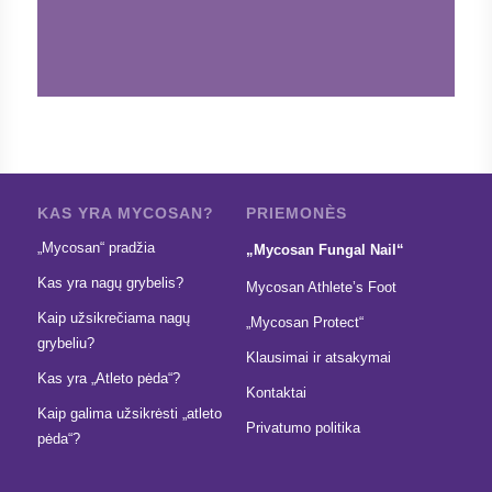
KAS YRA MYCOSAN?
PRIEMONÈS
„Mycosan“ pradžia
„Mycosan Fungal Nail“
Kas yra nagų grybelis?
Mycosan Athlete’s Foot
Kaip užsikrečiama nagų
„Mycosan Protect“
grybeliu?
Klausimai ir atsakymai
Kas yra „Atleto pėda“?
Kontaktai
Kaip galima užsikrėsti „atleto
Privatumo politika
pėda“?