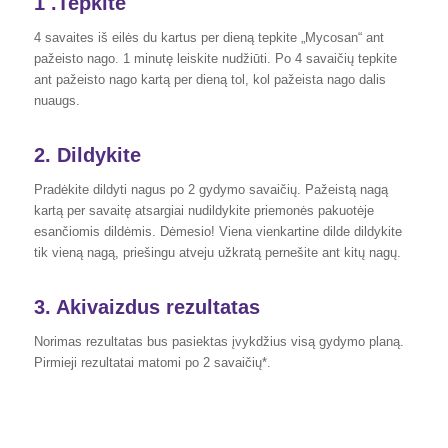
1 .Tepkite
4 savaites iš eilės du kartus per dieną tepkite „Mycosan“ ant
pažeisto nago. 1 minutę leiskite nudžiūti. Po 4 savaičių tepkite
ant pažeisto nago kartą per dieną tol, kol pažeista nago dalis
nuaugs.
2. Dildykite
Pradėkite dildyti nagus po 2 gydymo savaičių. Pažeistą nagą
kartą per savaitę atsargiai nudildykite priemonės pakuotėje
esančiomis dildėmis. Dėmesio! Viena vienkartine dilde dildykite
tik vieną nagą, priešingu atveju užkratą pernešite ant kitų nagų.
3. Akivaizdus rezultatas
Norimas rezultatas bus pasiektas įvykdžius visą gydymo planą.
Pirmieji rezultatai matomi po 2 savaičių*.