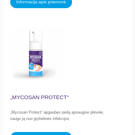
Informacija apie priemonė
„MYCOSAN PROTECT“
„Mycosan Protect“ apgaubęs pėdą apsaugine plėvele,
saugo ją nuo grybelinės infekcijos.