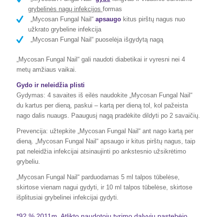
grybelinės nagų infekcijos
formas
„Mycosan Fungal Nail“
apsaugo
kitus pirštų nagus nuo
užkrato grybeline infekcija
„Mycosan Fungal Nail“ puoselėja išgydytą nagą
„Mycosan Fungal Nail“ gali naudoti diabetikai ir vyresni nei 4
metų amžiaus vaikai.
Gydo ir neleidžia plisti
Gydymas: 4 savaites iš eilės naudokite „Mycosan Fungal Nail“
du kartus per dieną, paskui – kartą per dieną tol, kol pažeista
nago dalis nuaugs. Paaugusį nagą pradėkite dildyti po 2 savaičių.
Prevencija: užtepkite „Mycosan Fungal Nail“ ant nago kartą per
dieną. „Mycosan Fungal Nail“ apsaugo ir kitus pirštų nagus, taip
pat neleidžia infekcijai atsinaujinti po ankstesnio užsikrėtimo
grybeliu.
„Mycosan Fungal Nail“ parduodamas 5 ml talpos tūbelėse,
skirtose vienam nagui gydyti, ir 10 ml talpos tūbelėse, skirtose
išplitusiai grybelinei infekcijai gydyti.
*92 % 2011m. Atlikto naudotojų tyrimo dalyvių pastebėjo,