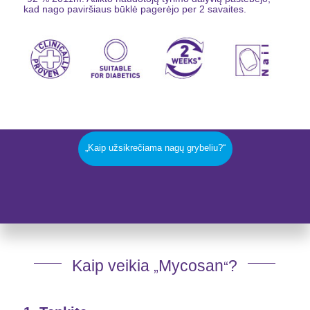
kad nago paviršiaus būklė pagerėjo per 2 savaites.
„Kaip užsikrečiama nagų grybeliu?“
„
“
Kaip veikia
Mycosan
?