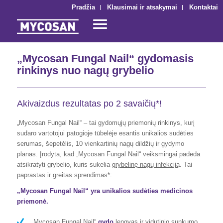
Pradžia
Klausimai ir atsakymai
Kontaktai
„Mycosan Fungal Nail“ gydomasis
rinkinys nuo nagų grybelio
Akivaizdus rezultatas po 2 savaičių*!
„Mycosan Fungal Nail“ – tai gydomųjų priemonių rinkinys, kurį
sudaro vartotojui patogioje tūbelėje esantis unikalios sudėties
serumas, šepetėlis, 10 vienkartinių nagų dildžių ir gydymo
planas. Įrodyta, kad „Mycosan Fungal Nail“ veiksmingai padeda
atsikratyti grybelio, kuris sukelia
grybelinę nagų infekciją
. Tai
paprastas ir greitas sprendimas*:
„Mycosan Fungal Nail“ yra unikalios sudėties medicinos
priemonė.
„Mycosan Fungal Nail“
gydo
lengvas ir vidutinio sunkumo