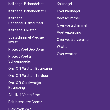
Kalknagel Behandelset
Kalknagel
Kalknagel Behandelset XL
Over kalknagel
Kalknagel
Voetschimmel
Behandel+Camoufleer
Over voetschimmel
Kalknagel Pleister
Voetverzorging
Voetschimmel Precisie
Over voetverzorging
kwast
Wratten
Protect Voet Deo Spray
Over wratten
Protect Voet &
Schoenpoeder
One-Off Wratten Bevriezing
One-Off Wratten Tinctuur
One-Off Steelwratjes
Bevriezing
ALL-IN-1 Voetcrème
Eelt Intensieve Crème
Hielkloven Zalf