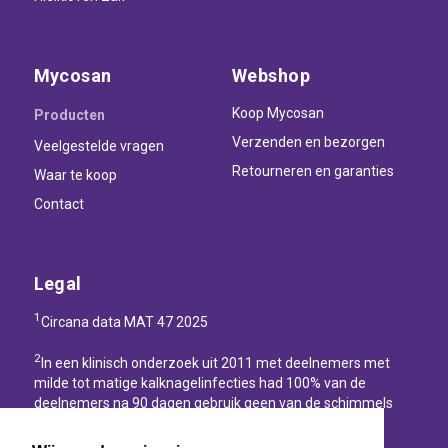
Mycosan
Webshop
Koop Mycosan
Producten
Verzenden en bezorgen
Veelgestelde vragen
Retourneren en garanties
Waar te koop
Contact
Legal
1
Circana data MAT 47 2025
2
In een klinisch onderzoek uit 2011 met deelnemers met
milde tot matige kalknagelinfecties had 100% van de
deelnemers na 90 dagen gebruik geen van de schimmels
(Trichophyton rubrum, Trichophyton mentagrophytes,
Candida albicans) die kalknagels veroorzaken.