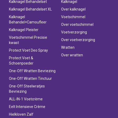
Kalknagel Behandelset
Kalknagel
Kalknagel Behandelset XL
Over kalknagel
Kalknagel
Voetschimmel
Behandel+Camoufleer
Over voetschimmel
Kalknagel Pleister
Voetverzorging
Voetschimmel Precisie
Over voetverzorging
kwast
Wratten
Protect Voet Deo Spray
Over wratten
Protect Voet &
Schoenpoeder
One-Off Wratten Bevriezing
One-Off Wratten Tinctuur
One-Off Steelwratjes
Bevriezing
ALL-IN-1 Voetcrème
Eelt Intensieve Crème
Hielkloven Zalf