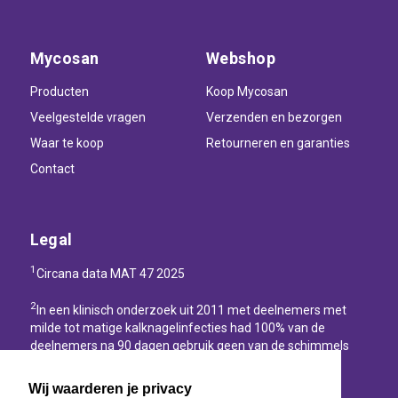
Mycosan
Webshop
Producten
Koop Mycosan
Veelgestelde vragen
Verzenden en bezorgen
Waar te koop
Retourneren en garanties
Contact
Legal
1
Circana data MAT 47 2025
2
In een klinisch onderzoek uit 2011 met deelnemers met
milde tot matige kalknagelinfecties had 100% van de
deelnemers na 90 dagen gebruik geen van de schimmels
(Trichophyton rubrum, Trichophyton mentagrophytes,
Candida albicans) die kalknagels veroorzaken.
Wij waarderen je privacy