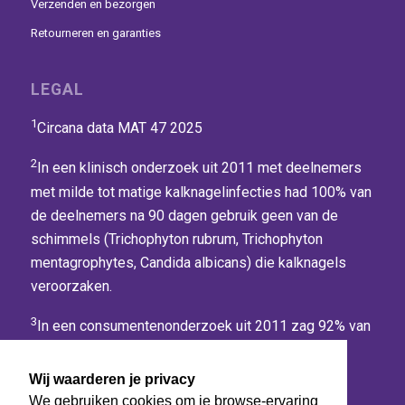
Verzenden en bezorgen
Retourneren en garanties
LEGAL
1
Circana data MAT 47 2025
2
In een klinisch onderzoek uit 2011 met deelnemers
met milde tot matige kalknagelinfecties had 100% van
de deelnemers na 90 dagen gebruik geen van de
schimmels (Trichophyton rubrum, Trichophyton
mentagrophytes, Candida albicans) die kalknagels
veroorzaken.
3
In een consumentenonderzoek uit 2011 zag 92% van
de deelnemers een verbetering van hun
nageloppervlak na 2 weken gebruik, bij gebruik
Wij waarderen je privacy
volgens de instructies.
We gebruiken cookies om je browse-ervaring