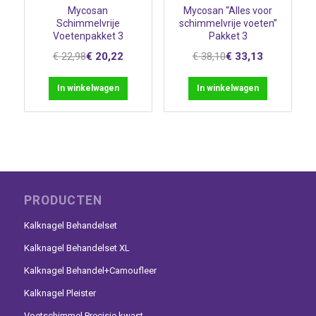
Mycosan
Mycosan “Alles voor
Schimmelvrije
schimmelvrije voeten”
Voetenpakket 3
Pakket 3
€
22,98
€
20,22
€
38,10
€
33,13
Oorspronkelijke
Huidige
Oorspronkelijke
Huidige
prijs
prijs
prijs
prijs
In winkelwagen
In winkelwagen
was:
is:
was:
is:
€ 22,98.
€ 20,22.
€ 38,10.
€ 33,13.
PRODUCTEN
Kalknagel Behandelset
Kalknagel Behandelset XL
Kalknagel Behandel+Camoufleer
Kalknagel Pleister
Voetschimmel Precisie kwast