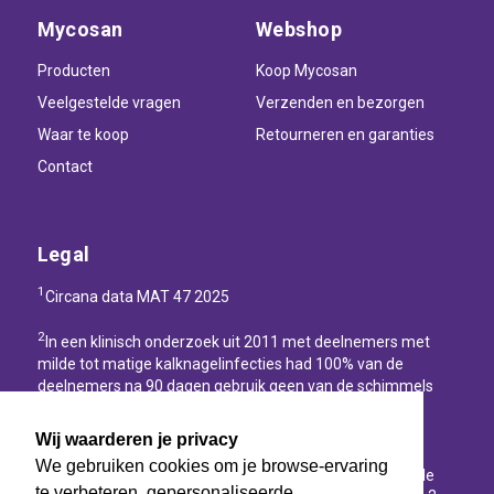
Mycosan
Webshop
Producten
Koop Mycosan
Veelgestelde vragen
Verzenden en bezorgen
Waar te koop
Retourneren en garanties
Contact
Legal
1
Circana data MAT 47 2025
2
In een klinisch onderzoek uit 2011 met deelnemers met
milde tot matige kalknagelinfecties had 100% van de
deelnemers na 90 dagen gebruik geen van de schimmels
(Trichophyton rubrum, Trichophyton mentagrophytes,
Candida albicans) die kalknagels veroorzaken.
Wij waarderen je privacy
We gebruiken cookies om je browse-ervaring
3
In een consumentenonderzoek uit 2011 zag 92% van de
te verbeteren, gepersonaliseerde