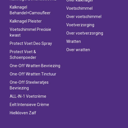
Kalknagel
Voetschimmel
Behandel+Camoufleer
Over voetschimmel
Kalknagel Pleister
Voetverzorging
Voetschimmel Precisie
Over voetverzorging
kwast
Wratten
Protect Voet Deo Spray
Over wratten
Protect Voet &
Schoenpoeder
One-Off Wratten Bevriezing
One-Off Wratten Tinctuur
One-Off Steelwratjes
Bevriezing
ALL-IN-1 Voetcrème
Eelt Intensieve Crème
Hielkloven Zalf