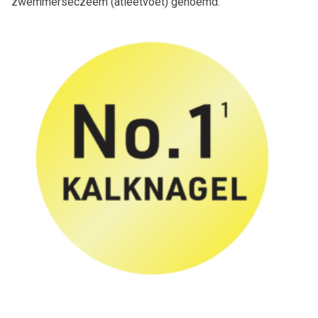
zwemmerseczeem (atleetvoet) genoemd.