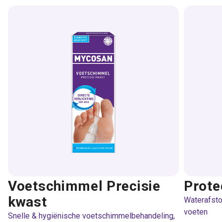
Voetschimmel Precisie
Prote
kwast
Waterafst
voeten
Snelle & hygiënische voetschimmelbehandeling,