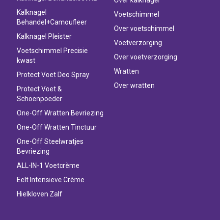
Kalknagel
Voetschimmel
Behandel+Camoufleer
Over voetschimmel
Kalknagel Pleister
Voetverzorging
Voetschimmel Precisie
Over voetverzorging
kwast
Wratten
Protect Voet Deo Spray
Over wratten
Protect Voet &
Schoenpoeder
One-Off Wratten Bevriezing
One-Off Wratten Tinctuur
One-Off Steelwratjes
Bevriezing
ALL-IN-1 Voetcrème
Eelt Intensieve Crème
Hielkloven Zalf