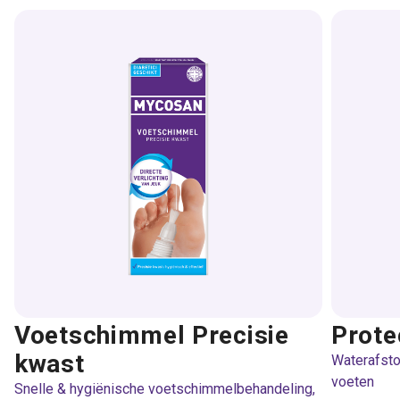
Voetschimmel Precisie
Prote
kwast
Waterafst
voeten
Snelle & hygiënische voetschimmelbehandeling,