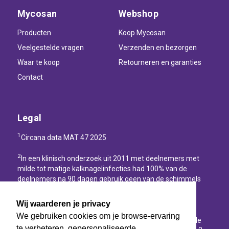
Mycosan
Webshop
Producten
Koop Mycosan
Veelgestelde vragen
Verzenden en bezorgen
Waar te koop
Retourneren en garanties
Contact
Legal
1
Circana data MAT 47 2025
2
In een klinisch onderzoek uit 2011 met deelnemers met
milde tot matige kalknagelinfecties had 100% van de
deelnemers na 90 dagen gebruik geen van de schimmels
(Trichophyton rubrum, Trichophyton mentagrophytes,
Candida albicans) die kalknagels veroorzaken.
Wij waarderen je privacy
We gebruiken cookies om je browse-ervaring
3
In een consumentenonderzoek uit 2011 zag 92% van de
te verbeteren, gepersonaliseerde