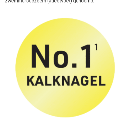
zwemmerseczeem (atleetvoet) genoemd.