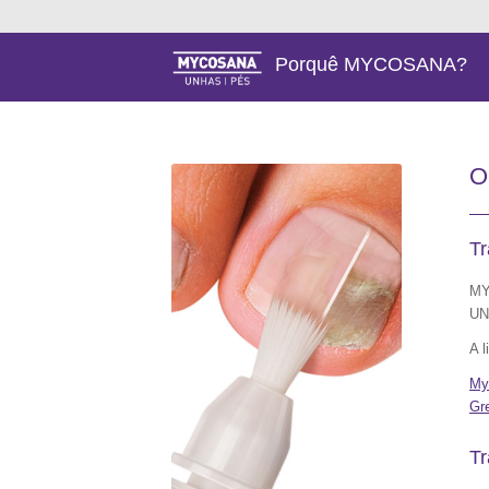
Porquê MYCOSANA?
O
Tr
MY
UN
A 
My
Gr
T