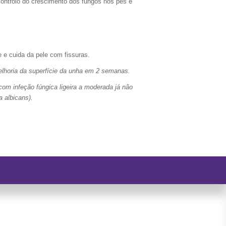
olo do crescimento dos fungos nos pés e
uida da pele com fissuras.
elhoria da superfície da unha em 2 semanas.
com infeção fúngica ligeira a moderada já não
 albicans).