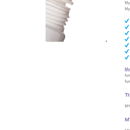
My
My
My
fu
fun
Tr
MY
M