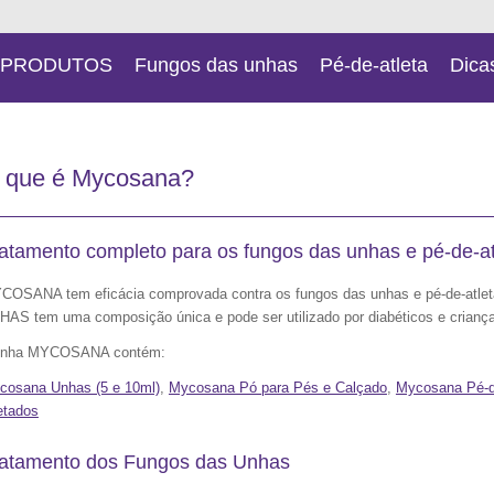
PRODUTOS
Fungos das unhas
Pé-de-atleta
Dica
 que é Mycosana?
atamento completo para os fungos das unhas e pé-de-at
COSANA tem eficácia comprovada contra os fungos das unhas e pé-de-atlet
HAS tem uma composição única e pode ser utilizado por diabéticos e crianças
linha MYCOSANA contém:
cosana Unhas (5 e 10ml)
,
Mycosana Pó para Pés e Calçado
,
Mycosana Pé-d
etados
ratamento dos Fungos das Unhas