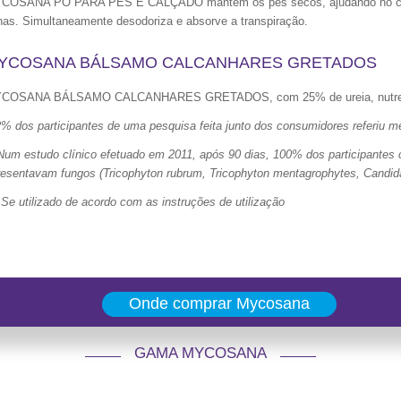
COSANA PÓ PARA PÉS E CALÇADO mantém os pés secos, ajudando no contr
has. Simultaneamente desodoriza e absorve a transpiração.
YCOSANA BÁLSAMO CALCANHARES GRETADOS
COSANA BÁLSAMO CALCANHARES GRETADOS, com 25% de ureia, nutre e c
2% dos participantes de uma pesquisa feita junto dos consumidores referiu m
Num estudo clínico efetuado em 2011, após 90 dias, 100% dos participantes 
resentavam fungos (Tricophyton rubrum, Tricophyton mentagrophytes, Candida
 Se utilizado de acordo com as instruções de utilização
Onde comprar Mycosana
GAMA MYCOSANA