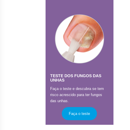
TESTE DOS FUNGOS DAS
UNHAS
Faça o teste e descubra se tem
risco acrescido para ter fungos
das unhas.
Faça o teste